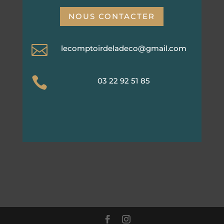
NOUS CONTACTER

lecomptoirdeladeco@gmail.com

03 22 92 51 85