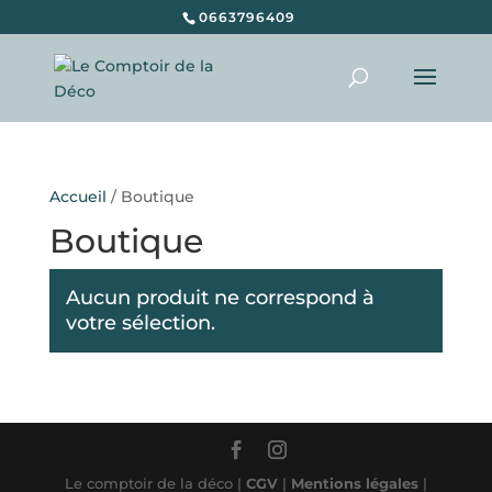
0663796409
Recherche
de
produits
Accueil
/ Boutique
Boutique
Aucun produit ne correspond à
votre sélection.
Le comptoir de la déco |
CGV
|
Mentions légales
|